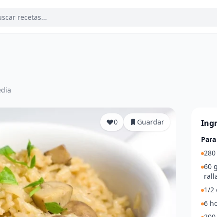
dia
0
Guardar
Ing
Para
280 
60 
rall
1/2 
6 h
200