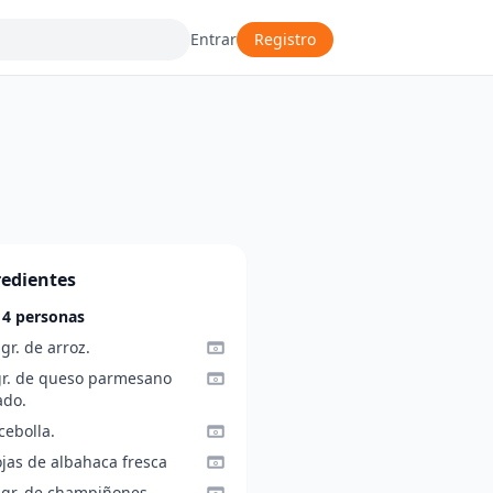
Entrar
Registro
redientes
 4 personas
gr. de arroz.
gr. de queso parmesano
ado.
cebolla.
ojas de albahaca fresca
 gr. de champiñones.