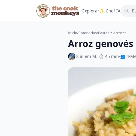
Explorar
✨ Chef IA
Inicio
/
Categorías
/
Pastas Y Arroces
Arroz genovés
Guillem M.
·
⏱ 45 min
·
👥 4
·
Me