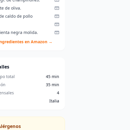
te de oliva.
 de caldo de pollo
ienta negra molida.
ingredientes en Amazon →
lles
po total
45 min
ión
35 min
nsales
4
Italia
Alérgenos