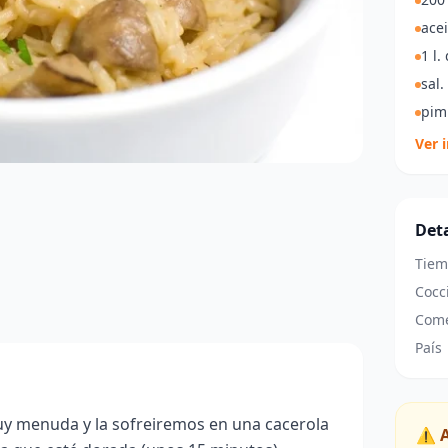
acei
1 l.
sal.
pim
Ver 
Deta
Tiem
Cocc
Come
País
uy menuda y la sofreiremos en una cacerola
⚠️ 