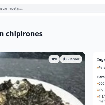
n chipirones
a
0
Guardar
Ing
Par
Para
500
1/2 
1 1/
mar