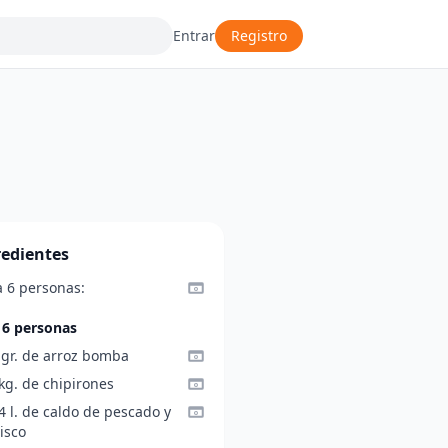
Entrar
Registro
redientes
a 6 personas:
 6 personas
 gr. de arroz bomba
kg. de chipirones
4 l. de caldo de pescado y
isco