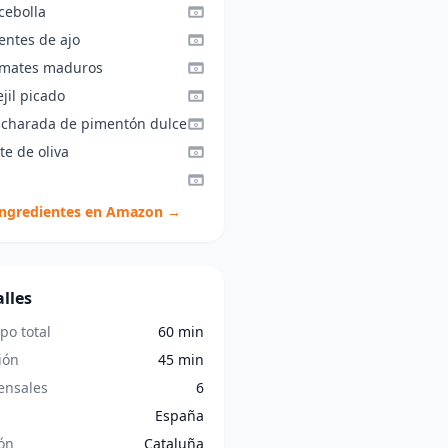
cebolla
entes de ajo
omates maduros
jil picado
ucharada de pimentón dulce
te de oliva
ingredientes en Amazon →
lles
po total
60 min
ión
45 min
nsales
6
España
ón
Cataluña