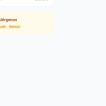
Alérgenos
cado
Marisco