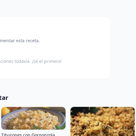
omentar esta receta.
aciones todavía. ¡Sé el primero!
tar
Tiburones con Gorgonzola