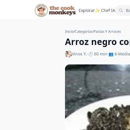
Explorar
✨ Chef IA
Inicio
/
Categorías
/
Pastas Y Arroces
Arroz negro co
Vinos Y.
·
⏱ 60 min
·
👥 6
·
Medi