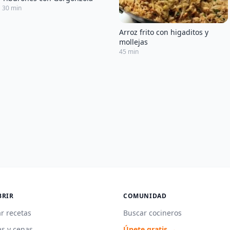
30 min
Arroz frito con higaditos y
mollejas
45 min
BRIR
COMUNIDAD
r recetas
Buscar cocineros
s y cenas
Únete gratis →