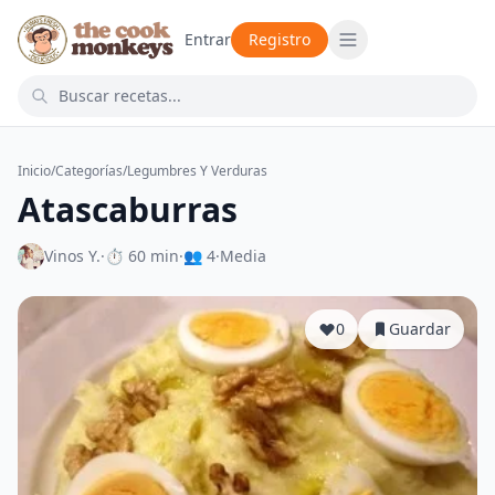
Entrar
Registro
Inicio
/
Categorías
/
Legumbres Y Verduras
Atascaburras
Vinos Y.
·
⏱ 60 min
·
👥 4
·
Media
0
Guardar