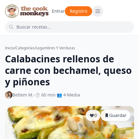
Entrar
Registro
Inicio
/
Categorías
/
Legumbres Y Verduras
Calabacines rellenos de
carne con bechamel, queso
y piñones
Betlem M.
·
⏱ 60 min
·
👥 4
·
Media
0
Guardar