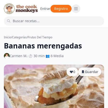
Entrar
Registro
Inicio
/
Categorías
/
Frutas Del Tiempo
Bananas merengadas
Carmen M.
·
⏱ 30 min
·
👥 6
·
Media
0
Guardar