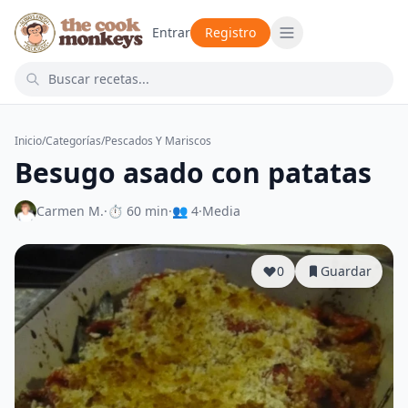
Entrar
Registro
Inicio
/
Categorías
/
Pescados Y Mariscos
Besugo asado con patatas
Carmen M.
·
⏱ 60 min
·
👥 4
·
Media
0
Guardar