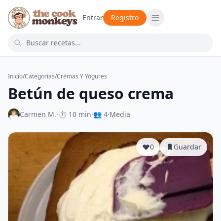
Entrar
Registro
Inicio
/
Categorías
/
Cremas Y Yogures
Betún de queso crema
Carmen M.
·
⏱ 10 min
·
👥 4
·
Media
0
Guardar