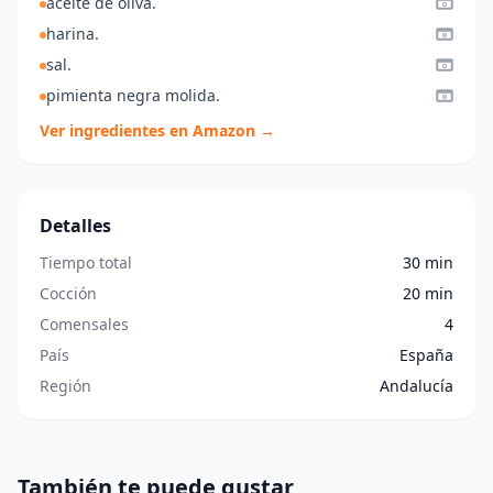
aceite de oilva.
harina.
sal.
pimienta negra molida.
Ver ingredientes en Amazon →
Detalles
Tiempo total
30 min
Cocción
20 min
Comensales
4
País
España
Región
Andalucía
También te puede gustar