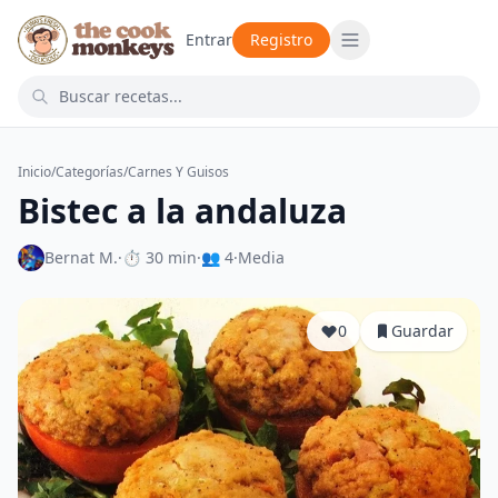
Entrar
Registro
Inicio
/
Categorías
/
Carnes Y Guisos
Bistec a la andaluza
Bernat M.
·
⏱ 30 min
·
👥 4
·
Media
0
Guardar