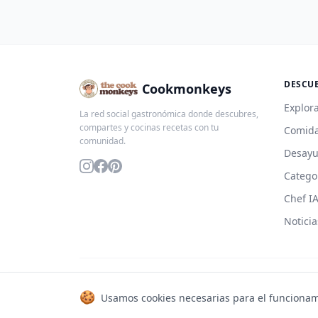
DESCU
Cookmonkeys
Explora
La red social gastronómica donde descubres,
compartes y cocinas recetas con tu
Comida
comunidad.
Desay
Catego
Chef I
Noticia
© 2026 Cookmonkeys. Todos los derechos reservados.
🍪
Usamos cookies necesarias para el funcionam