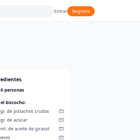
Entrar
Registro
redientes
 6 personas
 el bizcocho:
gr. de pistachos crudos
gr. de azúcar
ml. de aceite de girasol
uevos