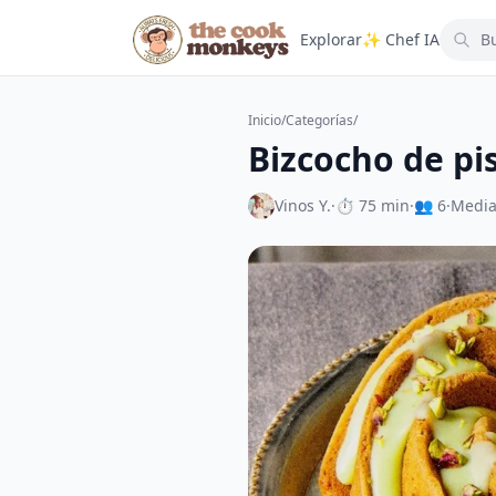
Explorar
✨ Chef IA
Inicio
/
Categorías
/
Bizcocho de pi
Vinos Y.
·
⏱ 75 min
·
👥 6
·
Medi