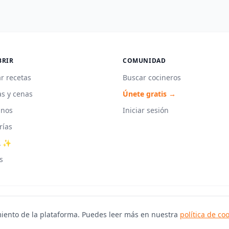
BRIR
COMUNIDAD
r recetas
Buscar cocineros
s y cenas
Únete gratis →
unos
Iniciar sesión
rías
A ✨
s
iento de la plataforma. Puedes leer más en nuestra
política de co