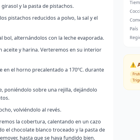
Tiem
girasol y la pasta de pistachos.
Cocc
os pistachos reducidos a polvo, la sal y el
Come
País
Regi
l bol, alternándolos con la leche evaporada.
aceite y harina. Verteremos en su interior
⚠️ 
e en el horno precalentado a 170ºC. durante
Frut
Trig
, poniéndolo sobre una rejilla, dejándolo
tos.
cho, volviéndolo al revés.
remos la cobertura, calentando en un cazo
do el chocolate blanco troceado y la pasta de
 remover, hasta que se haya fundido bien.