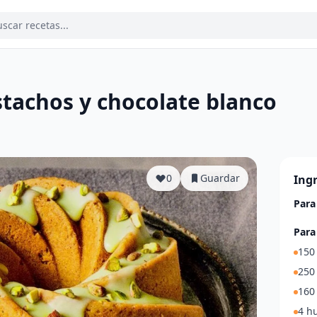
stachos y chocolate blanco
a
0
Guardar
Ing
Para
Para
150 
250 
160 
4 h