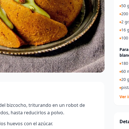
50 g
200 
2 gr
16 g
100
Para
blan
180 
60 
20 g
pis
Ver 
el bizcocho, triturando en un robot de
dos, hasta reducirlos a polvo.
Deta
os huevos con el azúcar.