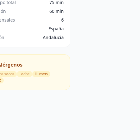
po total
75 min
ión
60 min
nsales
6
España
ón
Andalucía
Alérgenos
os secos
Leche
Huevos
o