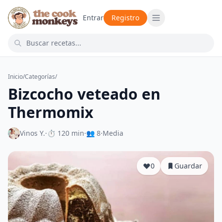
Entrar
Registro
Inicio
/
Categorías
/
Bizcocho veteado en
Thermomix
Vinos Y.
·
⏱ 120 min
·
👥 8
·
Media
0
Guardar