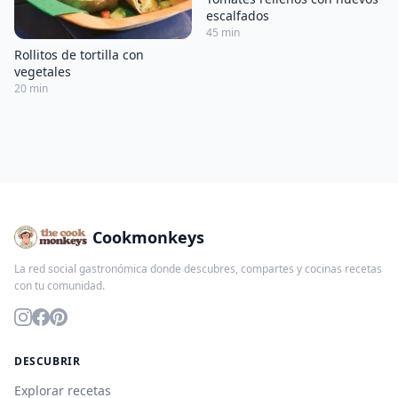
escalfados
45 min
Rollitos de tortilla con
vegetales
20 min
Cookmonkeys
La red social gastronómica donde descubres, compartes y cocinas recetas
con tu comunidad.
DESCUBRIR
Explorar recetas