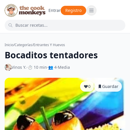
Entrar
Registro
Inicio
/
Categorías
/
Entrantes Y Huevos
Bocaditos tentadores
Vinos Y.
·
⏱ 10 min
·
👥 4
·
Media
0
Guardar