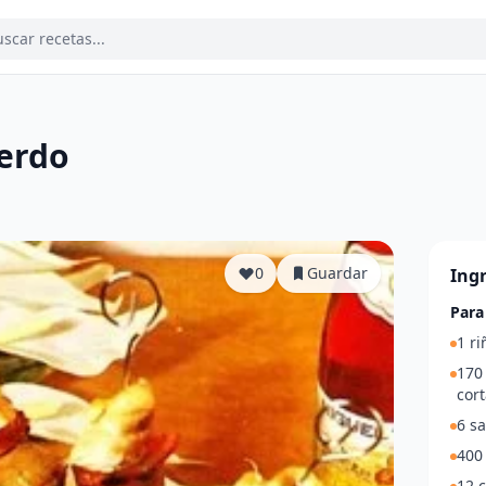
erdo
a
0
Guardar
Ing
Para
1 ri
170 
cort
6 sa
400
12 