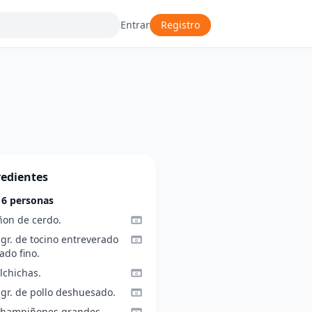
Entrar
Registro
redientes
 6 personas
ñon de cerdo.
gr. de tocino entreverado
ado fino.
lchichas.
 gr. de pollo deshuesado.
champiñones grandes.