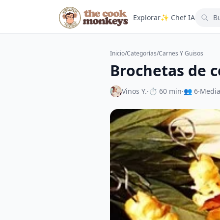
Explorar
✨ Chef IA
Inicio
/
Categorías
/
Carnes Y Guisos
Brochetas de c
Vinos Y.
·
⏱ 60 min
·
👥 6
·
Medi