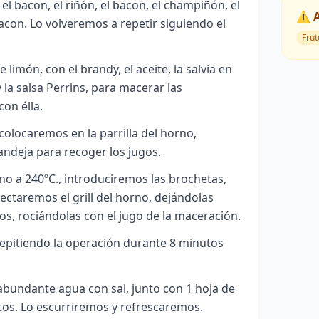
 el bacon, el riñón, el bacon, el champiñón, el
⚠️ 
bacon. Lo volveremos a repetir siguiendo el
Frut
imón, con el brandy, el aceite, la salvia en
 la salsa Perrins, para macerar las
on élla.
olocaremos en la parrilla del horno,
ndeja para recoger los jugos.
o a 240ºC., introduciremos las brochetas,
ctaremos el grill del horno, dejándolas
os, rociándolas con el jugo de la maceración.
repitiendo la operación durante 8 minutos
abundante agua con sal, junto con 1 hoja de
tos. Lo escurriremos y refrescaremos.