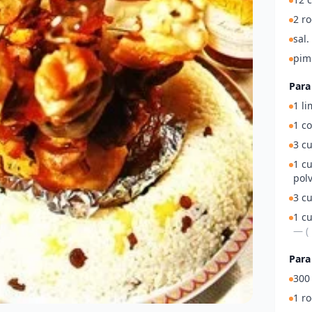
2 ro
sal.
pim
Para
1 l
1 co
3 cu
1 cu
polv
3 c
1 cu
— (
Para
300 
1 ro