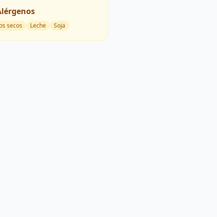
Alérgenos
os secos
Leche
Soja