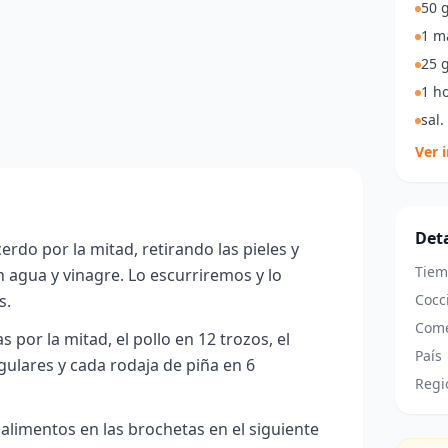
50 g
1 m
25 g
1 ho
sal.
Ver 
Deta
erdo por la mitad, retirando las pieles y
Tiem
 agua y vinagre. Lo escurriremos y lo
s.
Cocc
Come
s por la mitad, el pollo en 12 trozos, el
País
gulares y cada rodaja de piña en 6
Regi
alimentos en las brochetas en el siguiente