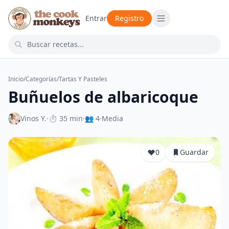
Entrar
Registro
Inicio
/
Categorías
/
Tartas Y Pasteles
Buñuelos de albaricoque
Vinos Y.
·
⏱ 35 min
·
👥 4
·
Media
0
Guardar