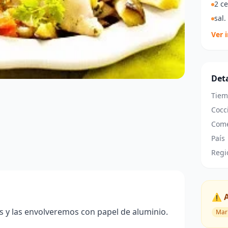
2 ce
sal.
Ver 
Deta
Tiem
Cocc
Come
País
Regi
⚠️ 
s y las envolveremos con papel de aluminio.
Mar