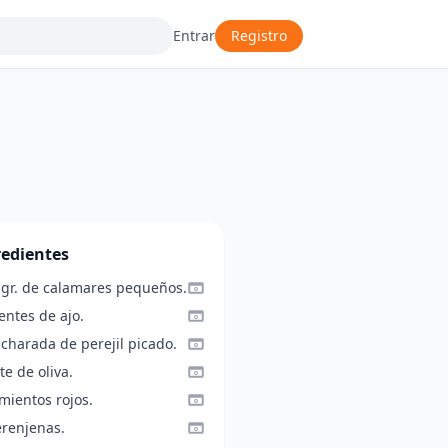
Entrar
Registro
redientes
 gr. de calamares pequeños.
entes de ajo.
charada de perejil picado.
te de oliva.
mientos rojos.
erenjenas.