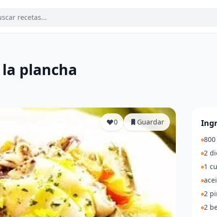
 la plancha
a
0
Guardar
Ing
800
2 di
1 cu
acei
2 pi
2 b