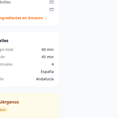
bollas.
ingredientes en Amazon →
lles
po total
60 min
ión
45 min
nsales
4
España
ón
Andalucía
Alérgenos
isco