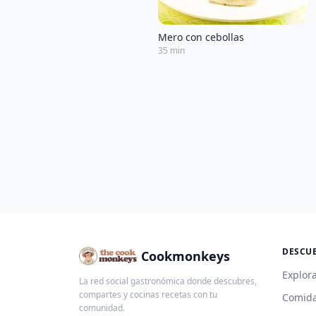
Mero con cebollas
35 min
DESCU
Cookmonkeys
Explora
La red social gastronómica donde descubres,
compartes y cocinas recetas con tu
Comida
comunidad.