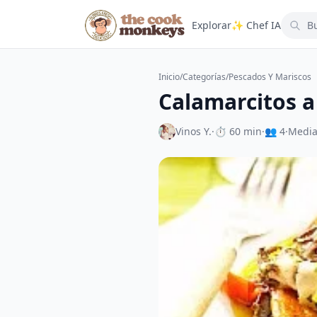
Explorar
✨ Chef IA
Inicio
/
Categorías
/
Pescados Y Mariscos
Calamarcitos a
Vinos Y.
·
⏱ 60 min
·
👥 4
·
Medi