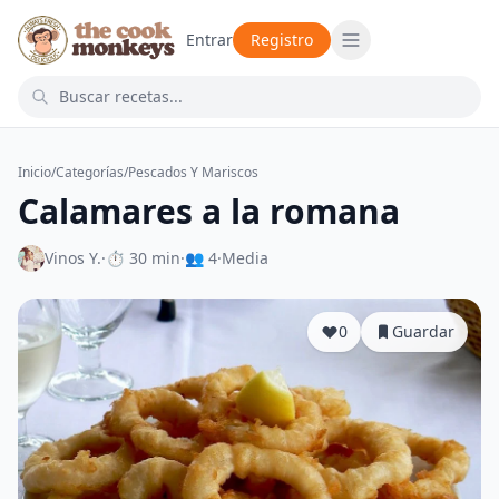
Entrar
Registro
Inicio
/
Categorías
/
Pescados Y Mariscos
Calamares a la romana
Vinos Y.
·
⏱ 30 min
·
👥 4
·
Media
0
Guardar