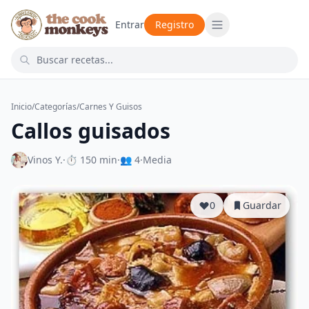
Entrar
Registro
Inicio
/
Categorías
/
Carnes Y Guisos
Callos guisados
Vinos Y.
·
⏱ 150 min
·
👥 4
·
Media
0
Guardar