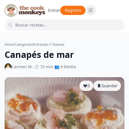
Entrar
Registro
Inicio
/
Categorías
/
Entrantes Y Huevos
Canapés de mar
Carmen M.
·
⏱ 75 min
·
👥 6
·
Media
0
Guardar