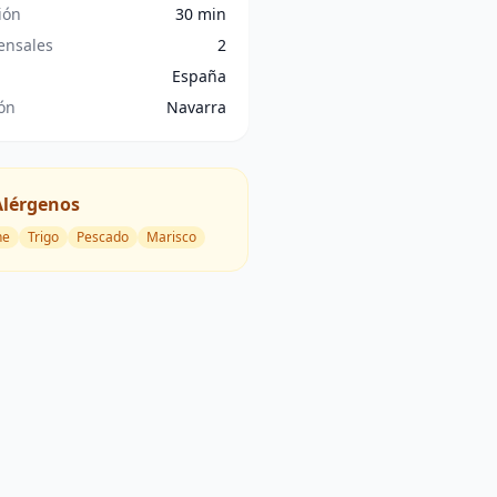
ión
30 min
nsales
2
España
ón
Navarra
Alérgenos
he
Trigo
Pescado
Marisco