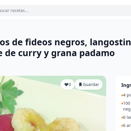
nos de fideos negros, langosti
e de curry y grana padamo
0
Guardar
Ing
4 pi
100
neg
6 la
6 a