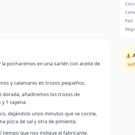
Cocc
Come
País
Regi
⚠️ 
y la pocharemos en una sartén con aceite de
Lec
inos y calamares en trozos pequeños.
e dorada, añadiremos los trozos de
 y 1 cayena.
nco, dejándolo unos minutos que se cocine,
a pizca de sal y otra de pimienta.
l tiempo que nos indique el fabricante.