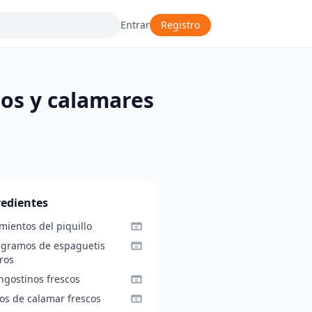
Entrar
Registro
nos y calamares
redientes
mientos del piquillo
 gramos de espaguetis
ros
ngostinos frescos
ros de calamar frescos