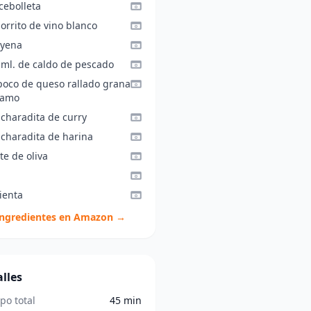
cebolleta
orrito de vino blanco
ayena
 ml. de caldo de pescado
poco de queso rallado grana
damo
ucharadita de curry
ucharadita de harina
te de oliva
ienta
ingredientes en Amazon →
lles
po total
45 min