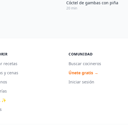
Cóctel de gambas con piña
20 min
BRIR
COMUNIDAD
r recetas
Buscar cocineros
s y cenas
Únete gratis →
unos
Iniciar sesión
rías
A ✨
s