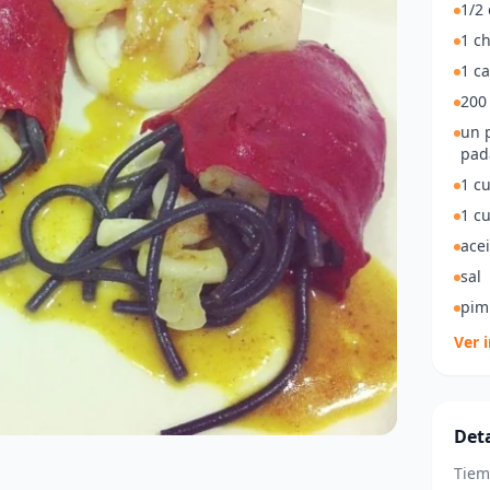
1/2 
1 ch
1 c
200
un 
pa
1 c
1 c
acei
sal
pim
Ver 
Deta
Tiem