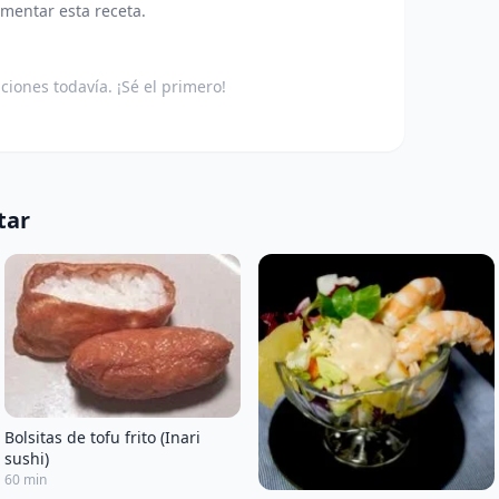
omentar esta receta.
aciones todavía. ¡Sé el primero!
tar
Bolsitas de tofu frito (Inari
sushi)
60 min