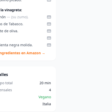
 la vinagreta:
imón
— (su zumo).
as de Tabasco.
te de oliva.
ienta negra molida.
ingredientes en Amazon →
lles
po total
20 min
nsales
4
Vegano
Italia