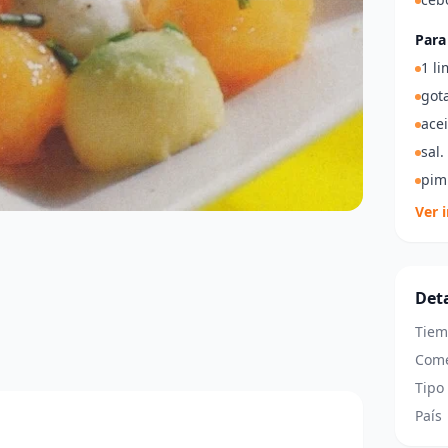
Para
1 l
got
acei
sal.
pim
Ver 
Deta
Tiem
Come
Tipo
País