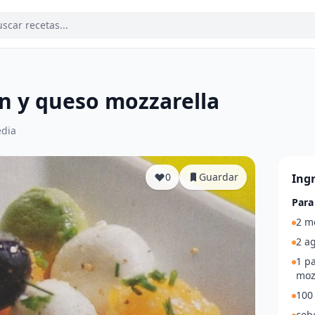
n y queso mozzarella
dia
0
Guardar
Ing
Para
2 m
2 a
1 p
moz
100 
cebo