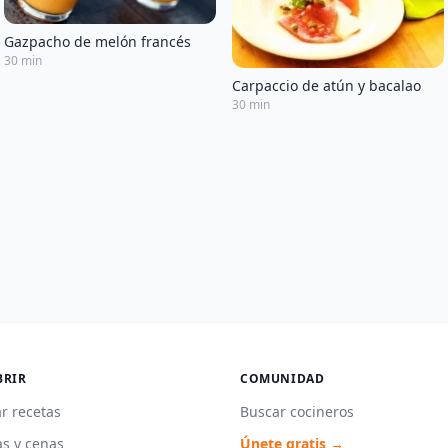
Gazpacho de melón francés
30 min
Carpaccio de atún y bacalao
30 min
BRIR
COMUNIDAD
r recetas
Buscar cocineros
s y cenas
Únete gratis →