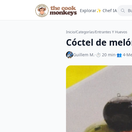
Explorar
✨ Chef IA
Inicio
/
Categorías
/
Entrantes Y Huevos
Cóctel de meló
Guillem M.
·
⏱ 20 min
·
👥 4
·
Me