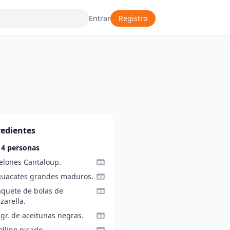
Entrar
Registro
redientes
 4 personas
elones Cantaloup.
guacates grandes maduros.
aquete de bolas de
zarella.
gr. de aceitunas negras.
llino picado.