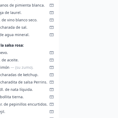
ranos de pimienta blanca.
ja de laurel.
. de vino blanco seco.
ucharada de sal.
 de agua mineral.
la salsa rosa:
uevo.
. de aceite.
 limón
— (su zumo).
ucharadas de ketchup.
charadita de salsa Perrins.
dl. de nata líquida.
bollita tierna.
r. de pepinillos encurtidos.
jil.