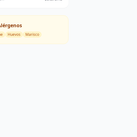
Alérgenos
he
Huevos
Marisco