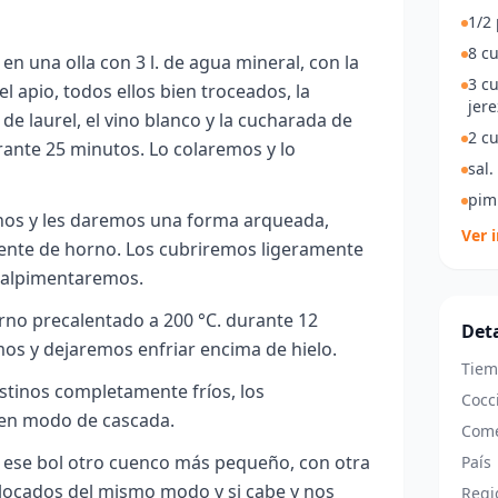
1/2 
8 cu
n una olla con 3 l. de agua mineral, con la
3 c
el apio, todos ellos bien troceados, la
jere
 de laurel, el vino blanco y la cucharada de
2 c
urante 25 minutos. Lo colaremos y lo
sal.
pim
nos y les daremos una forma arqueada,
Ver 
ente de horno. Los cubriremos ligeramente
 salpimentaremos.
rno precalentado a 200 °C. durante 12
Deta
mos y dejaremos enfriar encima de hielo.
Tiem
stinos completamente fríos, los
Cocc
 en modo de cascada.
Come
ese bol otro cuenco más pequeño, con otra
País
olocados del mismo modo y si cabe y nos
Regi