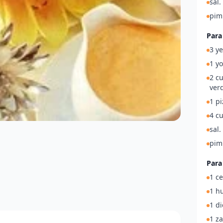
sal.
pim
Para
3 y
1 yo
2 c
ver
1 pi
4 cu
sal.
pim
Para 
1 ce
1 h
1 di
1 z