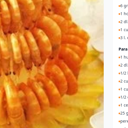
6 g
1 ho
2 dl
1 c
3 l.
Para 
1 h
2 dl
1/2
2 c
1 cu
1/2 
1 ce
25 g
pere