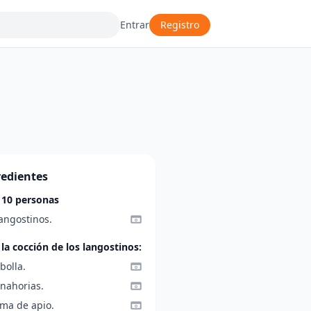
Entrar
Registro
redientes
 10 personas
angostinos.
 la cocción de los langostinos:
bolla.
anahorias.
ama de apio.