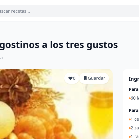
gostinos a los tres gustos
ia
0
Guardar
Ing
Para
60 l
Para
1 ce
2 z
1 r