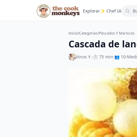
Explorar
✨ Chef IA
Inicio
/
Categorías
/
Pescados Y Mariscos
Cascada de lan
Vinos Y.
·
⏱ 75 min
·
👥 10
·
Med