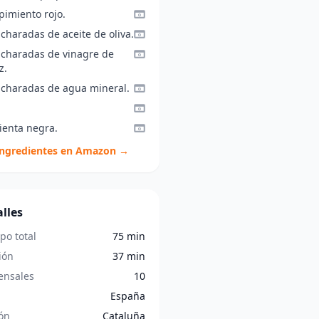
pimiento rojo.
charadas de aceite de oliva.
ucharadas de vinagre de
z.
ucharadas de agua mineral.
ienta negra.
ingredientes en Amazon →
lles
po total
75 min
ión
37 min
nsales
10
España
ón
Cataluña