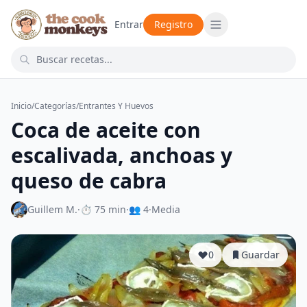
Entrar
Registro
Inicio
/
Categorías
/
Entrantes Y Huevos
Coca de aceite con
escalivada, anchoas y
queso de cabra
Guillem M.
·
⏱ 75 min
·
👥 4
·
Media
0
Guardar