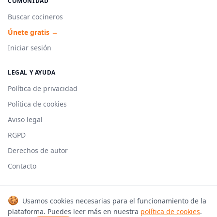
COMUNIDAD
Buscar cocineros
Únete gratis →
Iniciar sesión
LEGAL Y AYUDA
Política de privacidad
Política de cookies
Aviso legal
RGPD
Derechos de autor
Contacto
🍪
Usamos cookies necesarias para el funcionamiento de la
© 2026 Cookmonkeys. Todos los derechos reservados.
plataforma. Puedes leer más en nuestra
política de cookies
.
Hecho con 🍳 en España