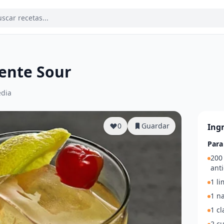
ente Sour
dia
0
Guardar
Ing
Para
200
ant
1 l
1 n
1 cl
2 c