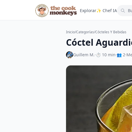
Explorar
✨ Chef IA
Inicio
/
Categorías
/
Cócteles Y Bebidas
Cóctel Aguardi
Guillem M.
·
⏱ 10 min
·
👥 2
·
Me