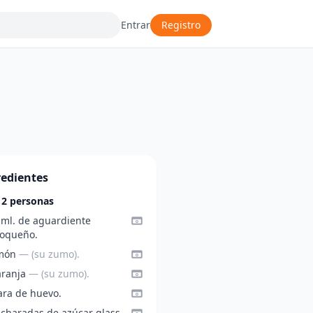
Entrar
Registro
redientes
 2 personas
 ml. de aguardiente
ioqueño.
imón
— (su zumo).
aranja
— (su zumo).
ara de huevo.
ucharadas de azúcar glass.