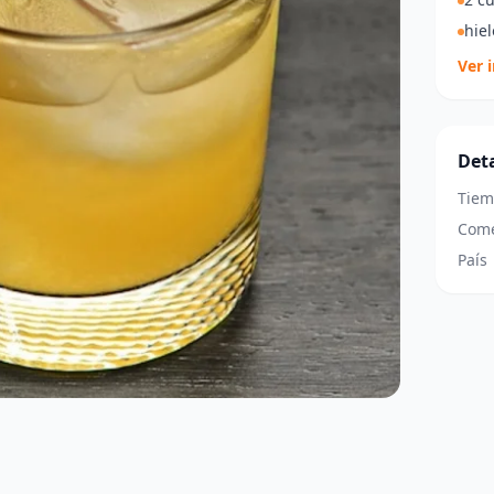
hiel
Ver 
Deta
Tiem
Come
País