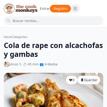
Entrar
Registro
Inicio
/
Categorías
/
Cola de rape con alcachofas
y gambas
Vinos Y.
·
⏱ 45 min
·
👥 4
·
Media
0
Guardar