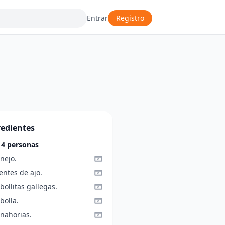
Entrar
Registro
redientes
 4 personas
nejo.
entes de ajo.
bollitas gallegas.
bolla.
anahorias.