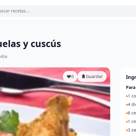
uelas y cuscús
dia
0
Guardar
Ing
Para
1 co
4 di
8 ce
1 ce
3 z