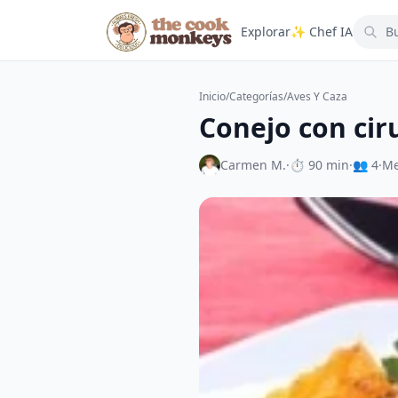
Explorar
✨ Chef IA
Inicio
/
Categorías
/
Aves Y Caza
Conejo con cir
Carmen M.
·
⏱ 90 min
·
👥 4
·
Me