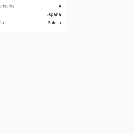
nsales
4
España
ón
Galicia