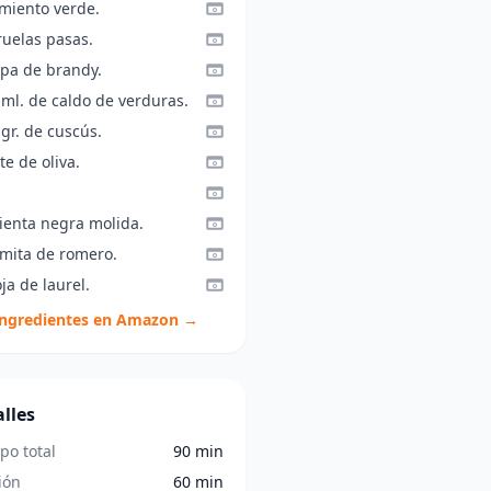
imiento verde.
ruelas pasas.
opa de brandy.
 ml. de caldo de verduras.
gr. de cuscús.
te de oliva.
ienta negra molida.
amita de romero.
ja de laurel.
ingredientes en Amazon →
lles
po total
90 min
ión
60 min