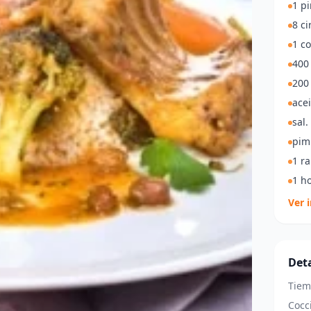
1 p
8 ci
1 c
400
200 
acei
sal.
pim
1 r
1 ho
Ver 
Deta
Tiem
Cocc