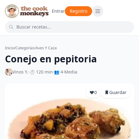
Entrar
Registro
Inicio
/
Categorías
/
Aves Y Caza
Conejo en pepitoria
Vinos Y.
·
⏱ 120 min
·
👥 4
·
Media
0
Guardar