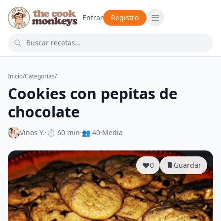
Entrar
Registro
Inicio
/
Categorías
/
Cookies con pepitas de
chocolate
Vinos Y.
·
⏱ 60 min
·
👥 40
·
Media
0
Guardar