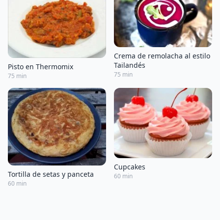
Crema de remolacha al estilo
Tailandés
Pisto en Thermomix
75 min
75 min
Cupcakes
Tortilla de setas y panceta
60 min
60 min