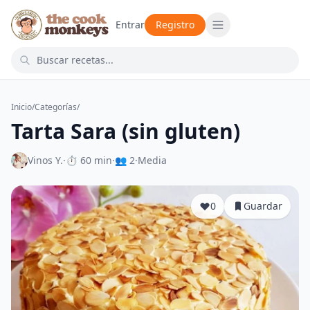
Entrar
Registro
Inicio
/
Categorías
/
Tarta Sara (sin gluten)
Vinos Y.
·
⏱ 60 min
·
👥 2
·
Media
0
Guardar