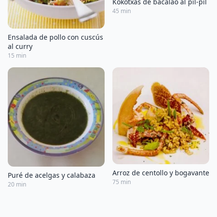
Kokotxas de bacalao al pil-pil
45 min
Ensalada de pollo con cuscús
al curry
15 min
Arroz de centollo y bogavante
Puré de acelgas y calabaza
75 min
20 min