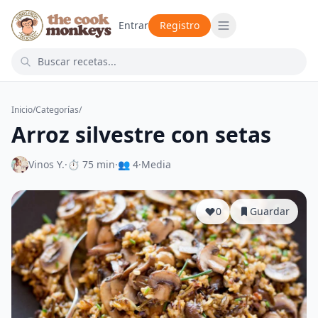
Entrar
Registro
Inicio
/
Categorías
/
Arroz silvestre con setas
Vinos Y.
·
⏱ 75 min
·
👥 4
·
Media
0
Guardar