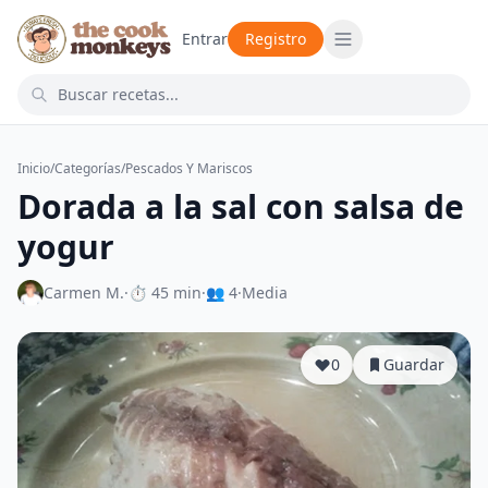
Entrar
Registro
Inicio
/
Categorías
/
Pescados Y Mariscos
Dorada a la sal con salsa de
yogur
Carmen M.
·
⏱ 45 min
·
👥 4
·
Media
0
Guardar