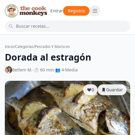
Entrar
Registro
Inicio
/
Categorías
/
Pescados Y Mariscos
Dorada al estragón
Betlem M.
·
⏱ 60 min
·
👥 4
·
Media
0
Guardar