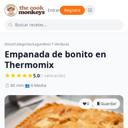
Entrar
Registro
Inicio
/
Categorías
/
Legumbres Y Verduras
Empanada de bonito en
Thermomix
5.0
(1 valoración)
⏱ 80 min
·
👥 6
·
Media
0
Guardar