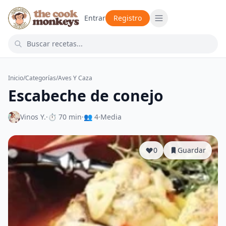
Entrar
Registro
Inicio
/
Categorías
/
Aves Y Caza
Escabeche de conejo
Vinos Y.
·
⏱ 70 min
·
👥 4
·
Media
0
Guardar