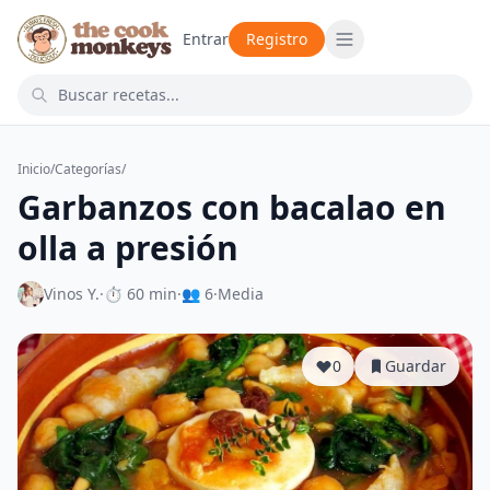
Entrar
Registro
Inicio
/
Categorías
/
Garbanzos con bacalao en
olla a presión
Vinos Y.
·
⏱ 60 min
·
👥 6
·
Media
0
Guardar