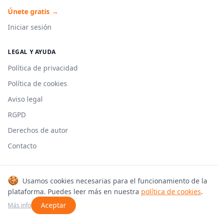
Únete gratis →
Iniciar sesión
LEGAL Y AYUDA
Política de privacidad
Política de cookies
Aviso legal
RGPD
Derechos de autor
Contacto
🍪
Usamos cookies necesarias para el funcionamiento de la
© 2026 Cookmonkeys. Todos los derechos reservados.
plataforma. Puedes leer más en nuestra
política de cookies
.
Hecho con 🍳 en España
Aceptar
Más info