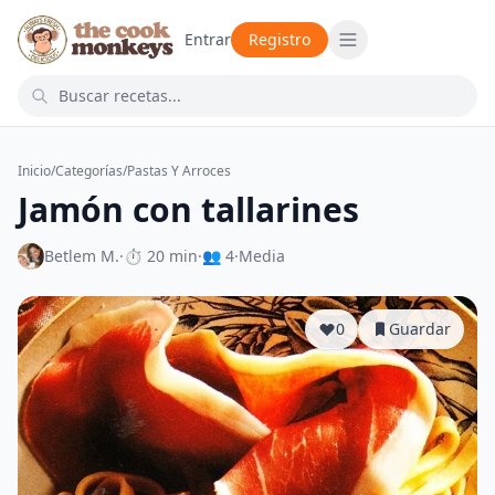
Entrar
Registro
Inicio
/
Categorías
/
Pastas Y Arroces
Jamón con tallarines
Betlem M.
·
⏱ 20 min
·
👥 4
·
Media
0
Guardar