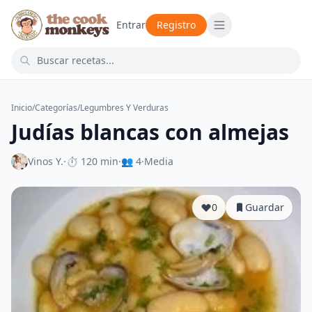
Entrar
Registro
Inicio
/
Categorías
/
Legumbres Y Verduras
Judías blancas con almejas
Vinos Y.
·
⏱ 120 min
·
👥 4
·
Media
0
Guardar