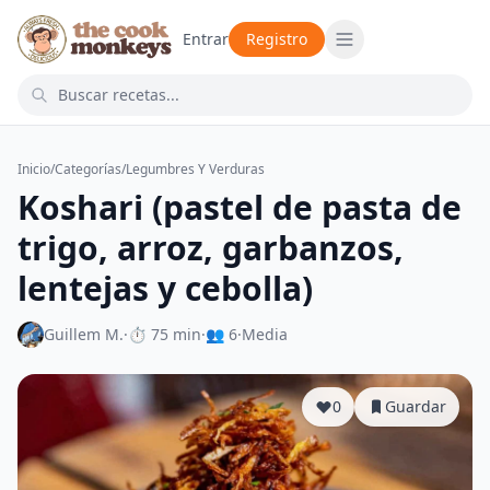
Entrar
Registro
Inicio
/
Categorías
/
Legumbres Y Verduras
Koshari (pastel de pasta de
trigo, arroz, garbanzos,
lentejas y cebolla)
Guillem M.
·
⏱ 75 min
·
👥 6
·
Media
0
Guardar