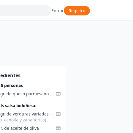
Entrar
Registro
redientes
 6 personas
 gr. de queso parmesano
 ls salsa boloñesa:
 gr. de verduras variadas
—
o, cebolla y zanahorias)
r. de aceite de oliva