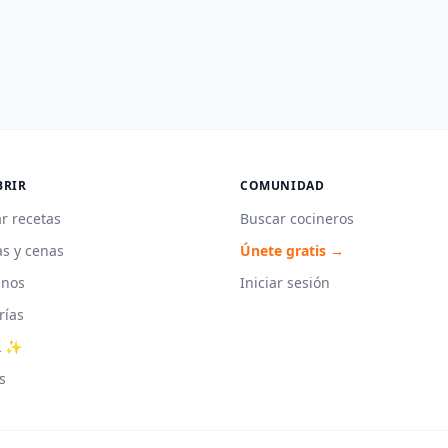
BRIR
COMUNIDAD
r recetas
Buscar cocineros
s y cenas
Únete gratis →
unos
Iniciar sesión
rías
A ✨
s