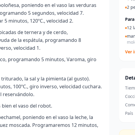
oloñesa, poniendo en el vaso las verduras
2 p
programando 5 segundos, velocidad 7.
Para
 5 minutos, 120ºC., velocidad 2.
12 
icadas de ternera y de cerdo,
man
yuda de la espátula, programando 8
mol
verso, velocidad 1.
Ver 
nco, programando 5 minutos, Varoma, giro
Deta
iturado, la sal y la pimienta (al gusto).
os, 100ºC., giro inverso, velocidad cuchara.
Tiem
l reservándolo.
Cocc
Come
bien el vaso del robot.
País
echamel, poniendo en el vaso la leche, la
la nuez moscada. Programaremos 12 minutos,