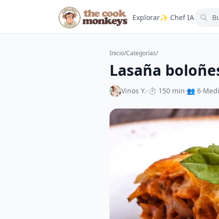
Explorar
✨ Chef IA
Inicio
/
Categorías
/
Lasaña boloñe
Vinos Y.
·
⏱ 150 min
·
👥 6
·
Med