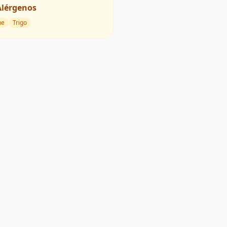
Alérgenos
he
Trigo