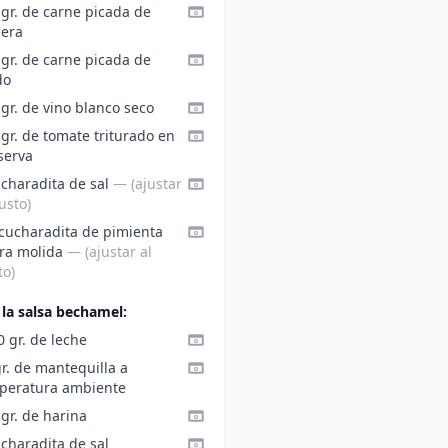
 gr. de carne picada de
nera
 gr. de carne picada de
do
gr. de vino blanco seco
gr. de tomate triturado en
serva
ucharadita de sal
— (ajustar
usto)
 cucharadita de pimienta
ra molida
— (ajustar al
to)
 la salsa bechamel:
 gr. de leche
r. de mantequilla a
peratura ambiente
gr. de harina
charadita de sal