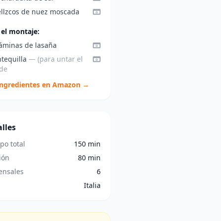
ellzcos de nuez moscada
 el montaje:
láminas de lasaña
tequilla
— (para untar el
de
ingredientes en Amazon →
lles
po total
150 min
ión
80 min
nsales
6
Italia