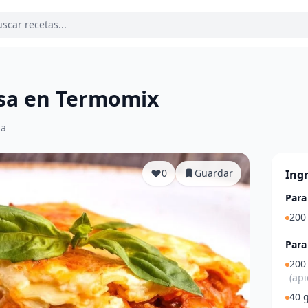
sa en Termomix
ia
0
Guardar
Ing
Para
200
Para
200
(api
40 g