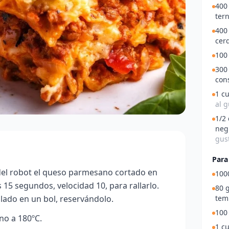
400
ter
400
cer
100 
300 
con
1 c
al g
1/2
neg
gus
Para
el robot el queso parmesano cortado en
1000
5 segundos, velocidad 10, para rallarlo.
80 g
tem
lado en un bol, reservándolo.
100 
no a 180ºC.
1 cu