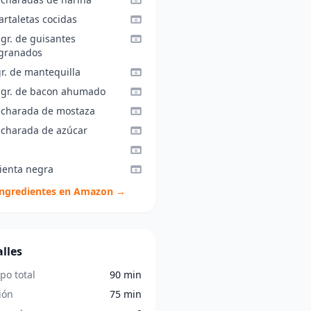
artaletas cocidas
gr. de guisantes
granados
r. de mantequilla
 gr. de bacon ahumado
ucharada de mostaza
ucharada de azúcar
ienta negra
ingredientes en Amazon →
lles
po total
90 min
ión
75 min