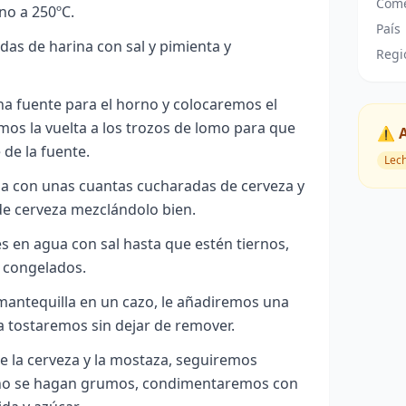
Come
no a 250ºC.
País
as de harina con sal y pimienta y
Regi
a fuente para el horno y colocaremos el
os la vuelta a los trozos de lomo para que
⚠️ 
 de la fuente.
Lec
a con unas cuantas cucharadas de cerveza y
de cerveza mezclándolo bien.
 en agua con sal hasta que estén tiernos,
n congelados.
mantequilla en un cazo, le añadiremos una
a tostaremos sin dejar de remover.
e la cerveza y la mostaza, seguiremos
no se hagan grumos, condimentaremos con