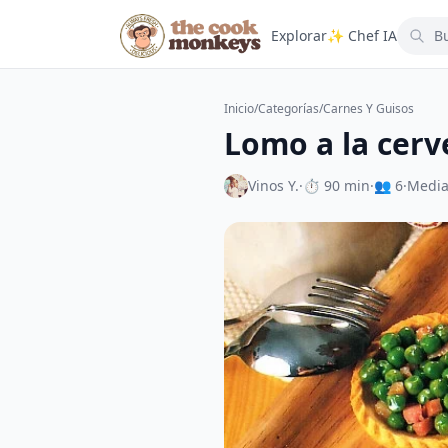
Explorar
✨ Chef IA
Inicio
/
Categorías
/
Carnes Y Guisos
Lomo a la cerv
Vinos Y.
·
⏱ 90 min
·
👥 6
·
Medi