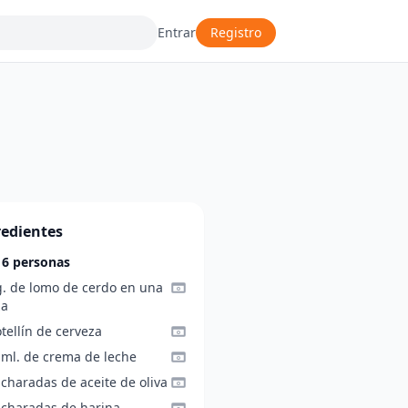
Entrar
Registro
redientes
 6 personas
g. de lomo de cerdo en una
za
tellín de cerveza
 ml. de crema de leche
charadas de aceite de oliva
ucharadas de harina