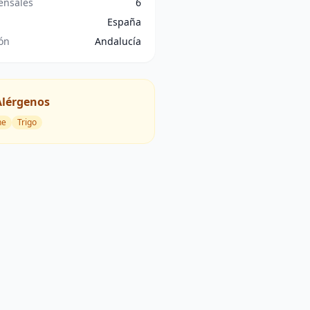
nsales
6
España
ón
Andalucía
Alérgenos
he
Trigo