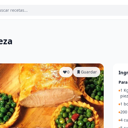
eza
a
0
Guardar
Ing
Para
1 K
pie
1 bo
200
4 cu
5 c