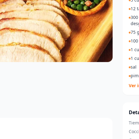
12 t
300 
des
75 g
100
1 c
1 c
sal
pim
Ver 
Deta
Tiem
Cocc