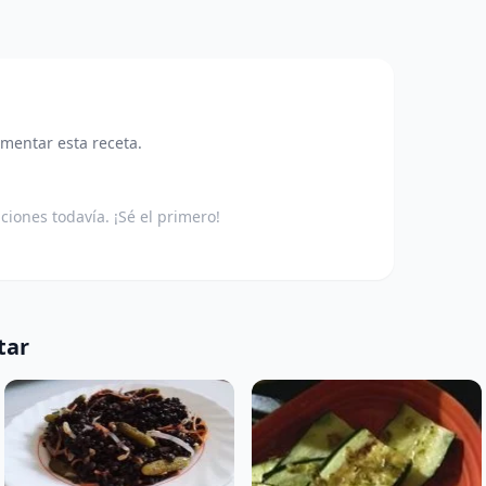
omentar esta receta.
aciones todavía. ¡Sé el primero!
tar