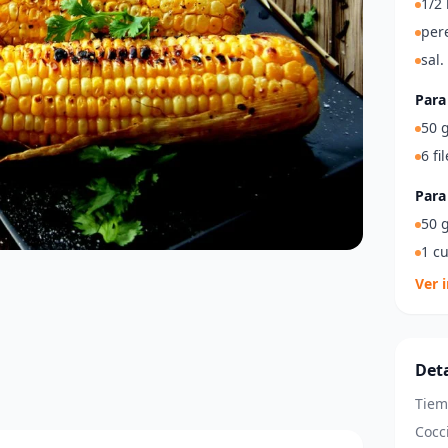
1/2
pere
sal.
Para
50 g
6 fi
Para
50 g
1 c
Ver 
Deta
Tiem
Cocc