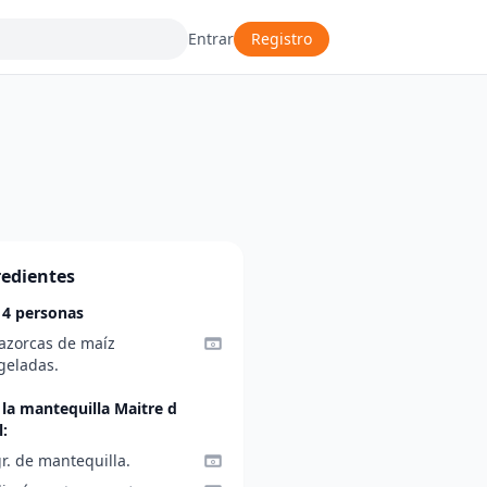
Entrar
Registro
redientes
 4 personas
azorcas de maíz
geladas.
 la mantequilla Maitre d
:
r. de mantequilla.