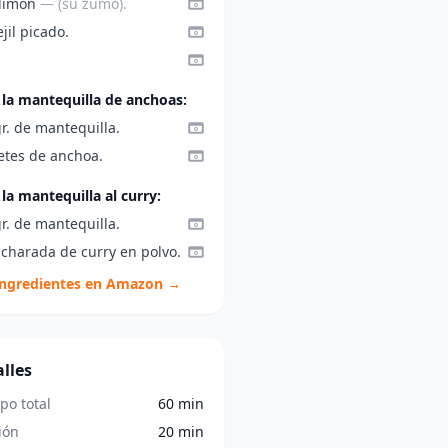
 limón
— (su zumo).
jil picado.
 la mantequilla de anchoas:
r. de mantequilla.
letes de anchoa.
 la mantequilla al curry:
r. de mantequilla.
ucharada de curry en polvo.
ingredientes en Amazon →
lles
po total
60 min
ión
20 min