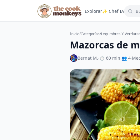
Explorar
✨ Chef IA
Inicio
/
Categorías
/
Legumbres Y Verdura
Mazorcas de m
Bernat M.
·
⏱ 60 min
·
👥 4
·
Med