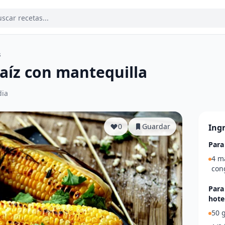
s
aíz con mantequilla
ia
0
Guardar
Ing
Para
4 m
con
Para
hotel
50 g