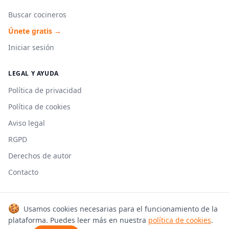
Buscar cocineros
Únete gratis →
Iniciar sesión
LEGAL Y AYUDA
Política de privacidad
Política de cookies
Aviso legal
RGPD
Derechos de autor
Contacto
🍪
Usamos cookies necesarias para el funcionamiento de la
© 2026 Cookmonkeys. Todos los derechos reservados.
plataforma. Puedes leer más en nuestra
política de cookies
.
Hecho con 🍳 en España