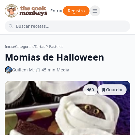
Entrar
Registro
Inicio
/
Categorías
/
Tartas Y Pasteles
Momias de Halloween
Guillem M.
·
⏱ 45 min
·
Media
0
Guardar