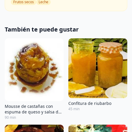
Frutos secos
Leche
También te puede gustar
Confitura de riubarbo
Mousse de castañas con
45 min
espuma de queso y salsa de
membrillo
90 min