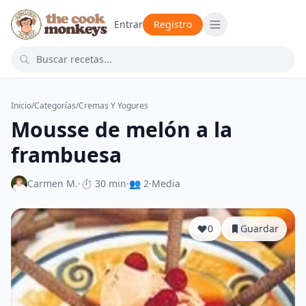
Entrar
Registro
Inicio
/
Categorías
/
Cremas Y Yogures
Mousse de melón a la
frambuesa
Carmen M.
·
⏱ 30 min
·
👥 2
·
Media
0
Guardar