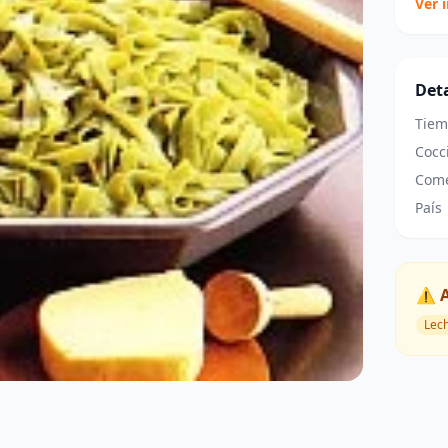
Ver 
Deta
Tiem
Cocc
Come
País
⚠️ 
Lec