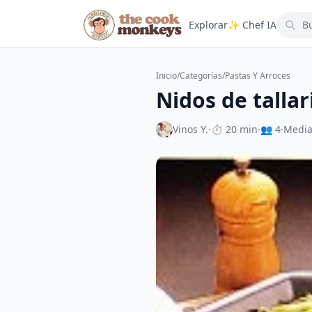
Explorar
✨ Chef IA
Inicio
/
Categorías
/
Pastas Y Arroces
Nidos de tallar
Vinos Y.
·
⏱ 20 min
·
👥 4
·
Medi