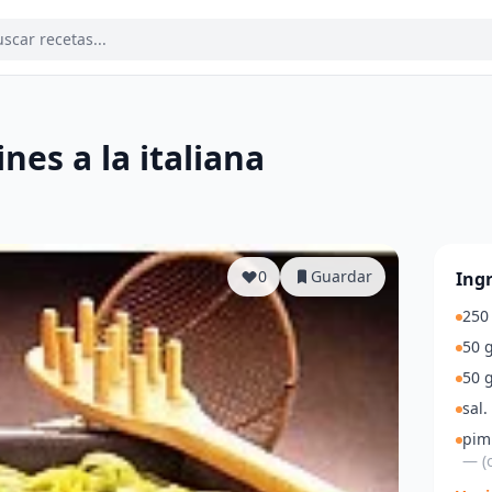
ines a la italiana
a
0
Guardar
Ing
250 
50 g
50 g
sal.
pim
— (