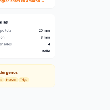
ingredientes en Amazon →
lles
po total
20 min
ión
8 min
nsales
4
Italia
Alérgenos
he
Huevos
Trigo