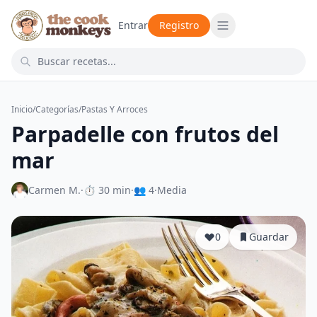
Entrar
Registro
Inicio
/
Categorías
/
Pastas Y Arroces
Parpadelle con frutos del
mar
Carmen M.
·
⏱ 30 min
·
👥 4
·
Media
0
Guardar