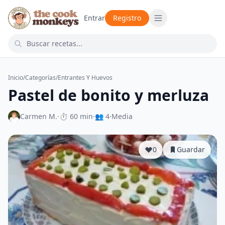
Entrar
Registro
Inicio
/
Categorías
/
Entrantes Y Huevos
Pastel de bonito y merluza
Carmen M.
·
⏱ 60 min
·
👥 4
·
Media
0
Guardar