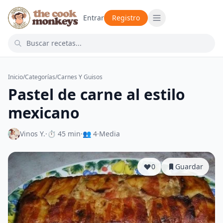
Entrar
Registro
Inicio
/
Categorías
/
Carnes Y Guisos
Pastel de carne al estilo
mexicano
Vinos Y.
·
⏱ 45 min
·
👥 4
·
Media
0
Guardar