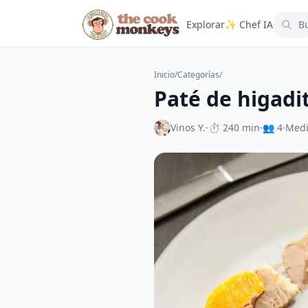
Explorar
✨ Chef IA
Inicio
/
Categorías
/
Paté de higadi
Vinos Y.
·
⏱ 240 min
·
👥 4
·
Med