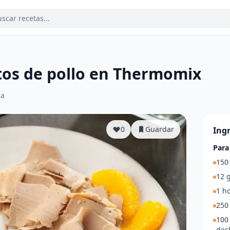
tos de pollo en Thermomix
ia
0
Guardar
Ing
Para
150 
12 
1 ho
250 
100
des