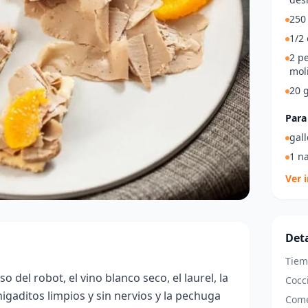
250
1/2 
2 p
mol
20 
Para
gall
1 n
Ver 
Deta
Tiem
o del robot, el vino blanco seco, el laurel, la
Cocc
igaditos limpios y sin nervios y la pechuga
Come