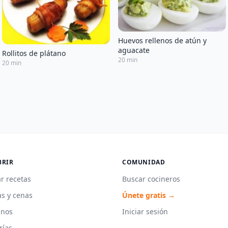
Huevos rellenos de atún y
aguacate
Rollitos de plátano
20 min
20 min
BRIR
COMUNIDAD
r recetas
Buscar cocineros
s y cenas
Únete gratis →
unos
Iniciar sesión
rías