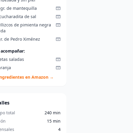
 gr. de mantequilla
cucharadita de sal
ellizcos de pimienta negra
ida
gr. de Pedro Ximénez
 acompañar:
etas saladas
aranja
ingredientes en Amazon →
lles
po total
240 min
ión
15 min
nsales
4