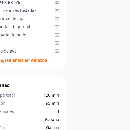
te de oliva
almendras tostadas
entes de ajo
mitas de perejil
ígado de pollo
do de ave
ingredientes en Amazon →
lles
po total
120 min
ión
95 min
nsales
4
España
ón
Galicia