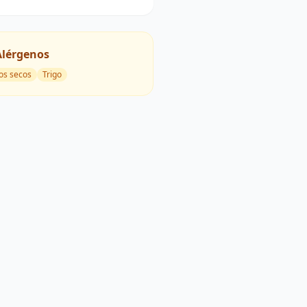
Alérgenos
os secos
Trigo