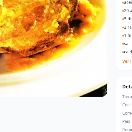
acei
20 
5 di
2 ra
1 h
sal
cal
Ver 
Deta
Tiem
Cocc
Come
País
Regi