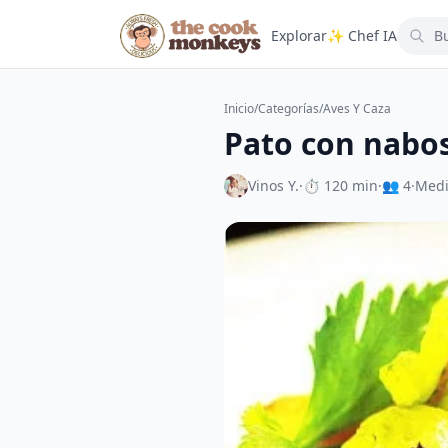
Explorar
✨ Chef IA
Inicio
/
Categorías
/
Aves Y Caza
Pato con nabo
Vinos Y.
·
⏱ 120 min
·
👥 4
·
Med