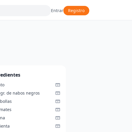
Entrar
Registro
redientes
ato
 gr. de nabos negros
bollas
omates
ina
ienta