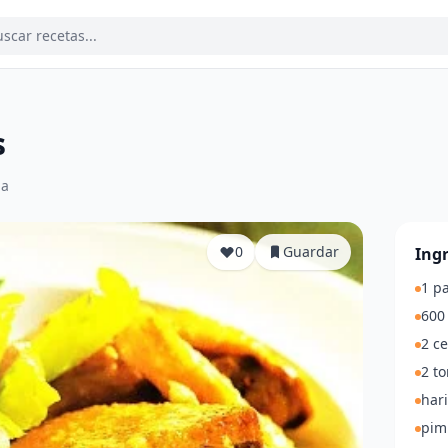
s
ia
0
Guardar
Ing
1 p
600
2 ce
2 t
har
pim