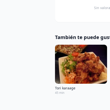
Sin valor
También te puede gus
Tori karaage
45 min