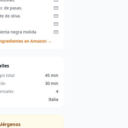
r. de pasas.
te de oliva.
ienta negra molida
ingredientes en Amazon →
lles
po total
45 min
ión
30 min
nsales
4
Italia
Alérgenos