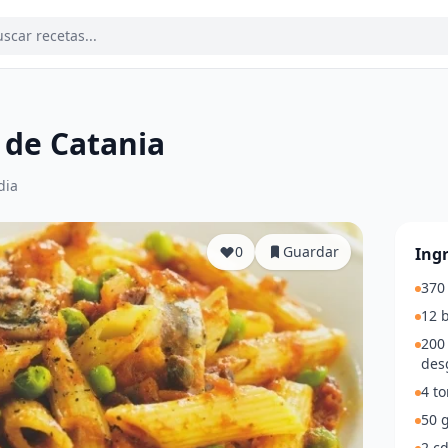
o de Catania
dia
0
Guardar
Ing
370
12 
200 
des
4 t
50 g
2 cd