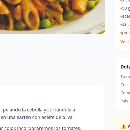
50 g
acei
sal.
pim
Ver 
Deta
Tiem
Cocc
Come
País
, pelando la cebolla y cortándola a
en una sartén con aceite de oliva.
⚠️ 
 color, incorporaremos los tomates,