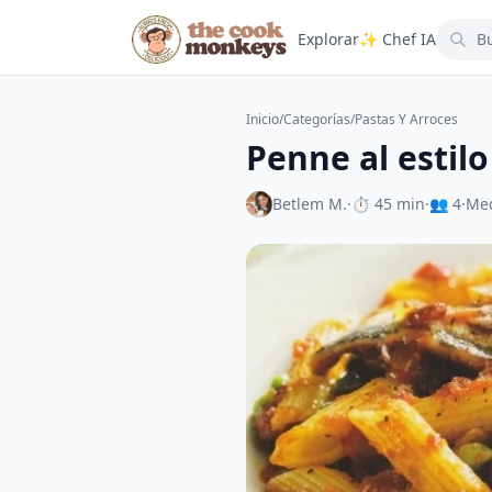
Explorar
✨ Chef IA
Inicio
/
Categorías
/
Pastas Y Arroces
Penne al estil
Betlem M.
·
⏱ 45 min
·
👥 4
·
Me