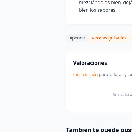
mezclándolos bien, dej
bien los sabores.
#penne
Recetas guisados
Valoraciones
Inicia sesión
para valorar y c
Sin valor
También te puede gus