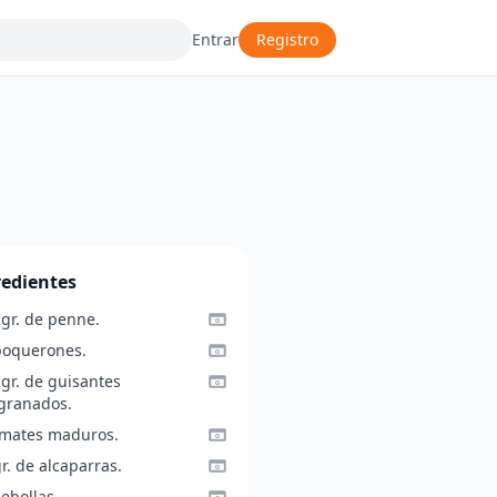
Entrar
Registro
redientes
 gr. de penne.
boquerones.
gr. de guisantes
granados.
omates maduros.
r. de alcaparras.
ebollas.