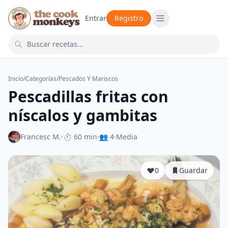
Entrar
Registro
Inicio
/
Categorías
/
Pescados Y Mariscos
Pescadillas fritas con
níscalos y gambitas
Francesc M.
·
⏱ 60 min
·
👥 4
·
Media
0
Guardar